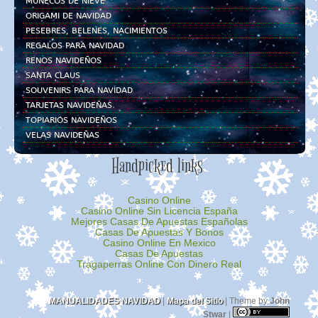
MUÑECOS DE NIEVE
ORIGAMI DE NAVIDAD
PESEBRES, BELENES, NACIMIENTOS
REGALOS PARA NAVIDAD
RENOS NAVIDEÑOS
SANTA CLAUS
SOUVENIRS PARA NAVIDAD
TARJETAS NAVIDEÑAS
TOPIARIOS NAVIDEÑOS
VELAS NAVIDEÑAS
Handpicked links
Casino Online
Casino Online Sin Licencia España
Mejores Casas De Apuestas Españolas
Casas De Apuestas Y Bonos
Casino Online En Mexico
Casas De Apuestas
Tragaperras Online Con Dinero Real
MANUALIDADES NAVIDAD
|
Mapa del Sitio
| Theme by
John
Stwar
|