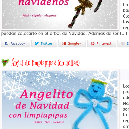
li
ba
Cl
lo
re
puedan colocarlo en el árbol de Navidad. Además de ser […]
Facebook
Twitter
Google+
Pinterest
E
Ángel de limpiapipas (chenillas)
Lo
pa
ad
Na
so
la
re
am