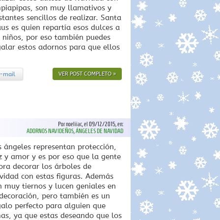
mpiapipas, son muy llamativos y
stantes sencillos de realizar. Santa
aus es quien repartía esos dulces a
s niños, por eso también puedes
galar estos adornos para que ellos
-mail
VER POST COMPLETO »
Por noeliiac, el 09/12/2015, en:
ADORNOS NAVIDEÑOS
,
ÁNGELES DE NAVIDAD
s ángeles representan protección,
z y amor y es por eso que la gente
ora decorar los árboles de
vidad con estas figuras. Además
n muy tiernos y lucen geniales en
 decoración, pero también es un
galo perfecto para alguien que
as, ya que estas deseando que los