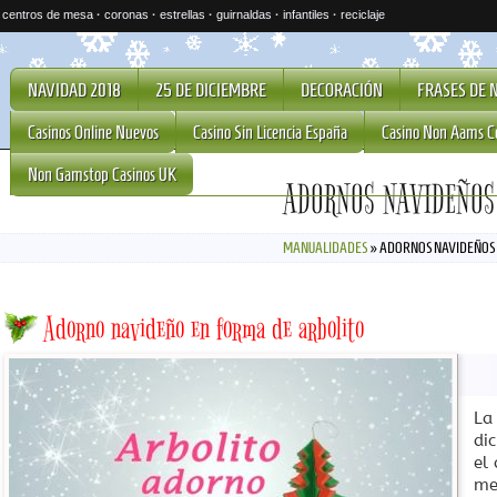
·
centros de mesa
·
coronas
·
estrellas
·
guirnaldas
·
infantiles
·
reciclaje
NAVIDAD 2018
25 DE DICIEMBRE
DECORACIÓN
FRASES DE 
Casinos Online Nuevos
Casino Sin Licencia España
Casino Non Aams C
Non Gamstop Casinos UK
ADORNOS NAVIDEÑOS
MANUALIDADES
»
ADORNOS NAVIDEÑOS
Adorno navideño en forma de arbolito
La
di
el
me