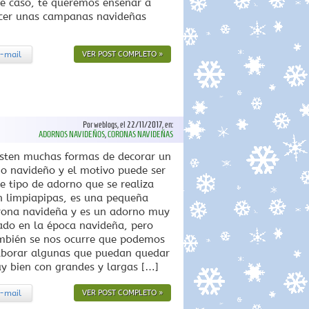
te caso, te queremos enseñar a
cer unas campanas navideñas
-mail
VER POST COMPLETO »
Por weblogs, el 22/11/2017, en:
ADORNOS NAVIDEÑOS
,
CORONAS NAVIDEÑAS
isten muchas formas de decorar un
no navideño y el motivo puede ser
te tipo de adorno que se realiza
n limpiapipas, es una pequeña
rona navideña y es un adorno muy
ado en la época navideña, pero
mbién se nos ocurre que podemos
aborar algunas que puedan quedar
y bien con grandes y largas […]
-mail
VER POST COMPLETO »