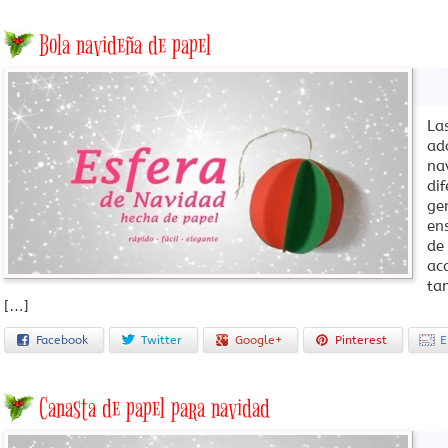
Bola navideña de papel
La
ad
na
di
ge
en
de
ac
ta
[…]
Facebook
Twitter
Google+
Pinterest
E
Canasta de papel para navidad