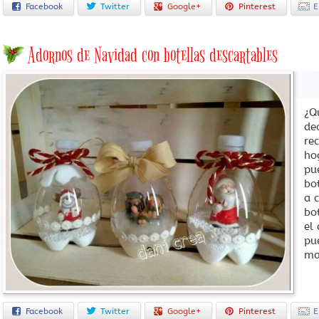
Facebook
Twitter
Google+
Pinterest
E
Adornos de Navidad con botellas descartables
¿Q
de
re
ho
pu
bo
a 
bo
el
pu
ma
Facebook
Twitter
Google+
Pinterest
E