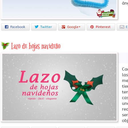
án
Facebook
Twitter
Google+
Pinterest
E
Lazo de hojas navideño
Ca
la
me
ti
te
ca
un
rea
se
ob