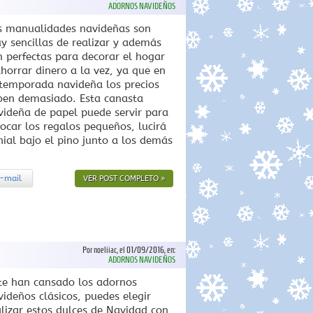
ADORNOS NAVIDEÑOS
s manualidades navideñas son
y sencillas de realizar y además
n perfectas para decorar el hogar
ahorrar dinero a la vez, ya que en
 temporada navideña los precios
ben demasiado. Esta canasta
videña de papel puede servir para
locar los regalos pequeños, lucirá
nial bajo el pino junto a los demás
-mail
VER POST COMPLETO »
Por noeliiac, el 01/09/2016, en:
ADORNOS NAVIDEÑOS
 te han cansado los adornos
videños clásicos, puedes elegir
alizar estos dulces de Navidad con