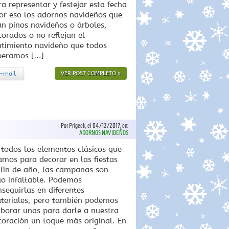
ra representar y festejar esta fecha
por eso los adornos navideños que
an pinos navideños o árboles,
corados o no reflejan el
ntimiento navideño que todos
peramos […]
-mail
VER POST COMPLETO »
Por Prigeek, el 04/12/2017, en:
ADORNOS NAVIDEÑOS
 todos los elementos clásicos que
amos para decorar en las fiestas
 fin de año, las campanas son
go infaltable. Podemos
nseguirlas en diferentes
teriales, pero también podemos
aborar unas para darle a nuestra
coración un toque más original. En