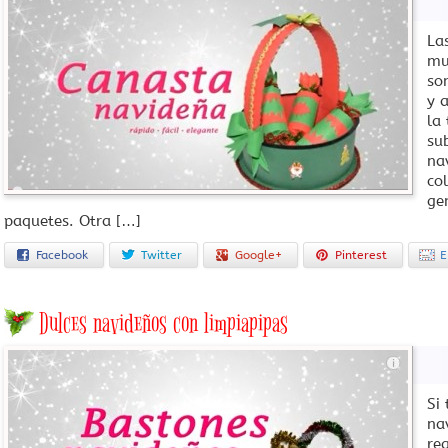
La
mu
so
y 
la
su
na
co
ge
paquetes. Otra […]
Facebook
Twitter
Google+
Pinterest
E
Dulces navideños con limpiapipas
Si
na
re