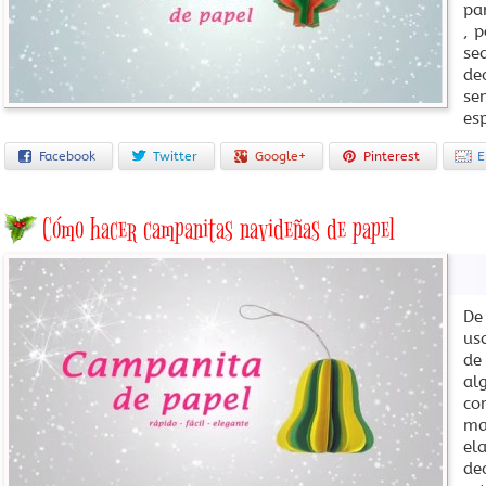
pa
, 
se
de
se
es
Facebook
Twitter
Google+
Pinterest
E
Cómo hacer campanitas navideñas de papel
De
us
de
al
co
ma
el
de