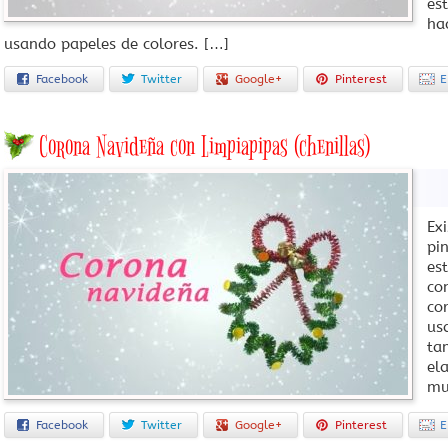
es
ha
usando papeles de colores. […]
Facebook
Twitter
Google+
Pinterest
E
Corona Navideña con Limpiapipas (chenillas)
Ex
pi
es
co
co
us
ta
el
mu
Facebook
Twitter
Google+
Pinterest
E