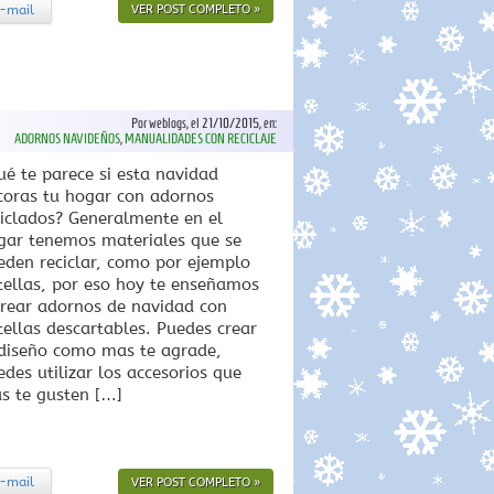
-mail
VER POST COMPLETO »
Por weblogs, el 21/10/2015, en:
ADORNOS NAVIDEÑOS
,
MANUALIDADES CON RECICLAJE
ué te parece si esta navidad
coras tu hogar con adornos
ciclados? Generalmente en el
gar tenemos materiales que se
eden reciclar, como por ejemplo
tellas, por eso hoy te enseñamos
crear adornos de navidad con
tellas descartables. Puedes crear
 diseño como mas te agrade,
edes utilizar los accesorios que
s te gusten […]
-mail
VER POST COMPLETO »