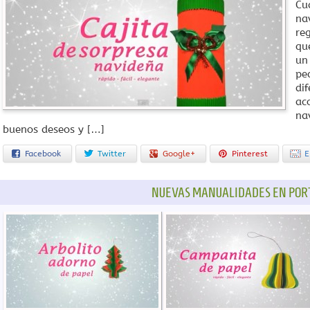
Cu
na
re
qu
un
pe
dif
ac
na
buenos deseos y […]
Facebook
Twitter
Google+
Pinterest
E
NUEVAS MANUALIDADES EN POR