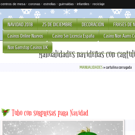
·
centros de mesa
·
coronas
·
estrellas
·
guirnaldas
·
infantiles
·
reciclaje
NAVIDAD 2018
25 DE DICIEMBRE
DECORACIÓN
FRASES DE 
Casinos Online Nuevos
Casino Sin Licencia España
Casino Non Aams C
Non Gamstop Casinos UK
Manualidades navideñas con cartul
MANUALIDADES
»
cartulina corrugada
Tubo con sorpresas para Navidad