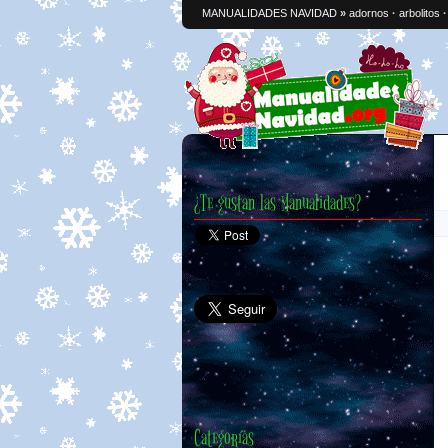
MANUALIDADES NAVIDAD
»
adornos
·
arbolitos
¿Te gustan las Manualidades?
Categorías