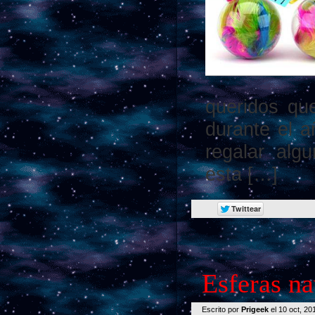
queridos qu
durante el 
regalar alg
esta […]
Esferas n
Escrito por
Prigeek
el 10 oct, 2