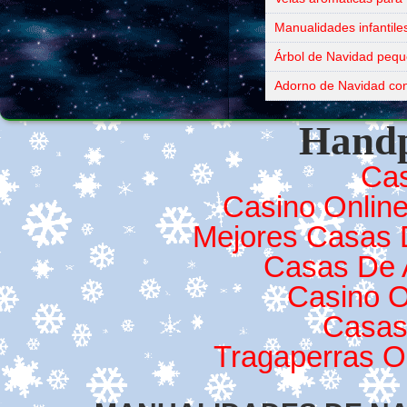
Manualidades infantile
Árbol de Navidad peque
Adorno de Navidad con 
Handp
Cas
Casino Online
Mejores Casas 
Casas De 
Casino O
Casas
Tragaperras O