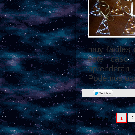
muy fáciles 
este caso
aprenderán 
Podemos usa
2
Página 1 de 3
1