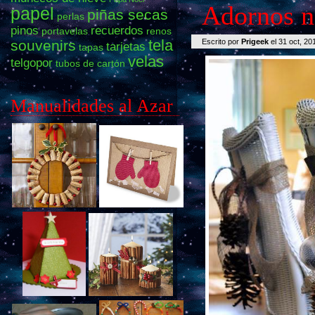
Adornos n
papel
piñas secas
perlas
pinos
recuerdos
portavelas
renos
tela
souvenirs
Escrito por
Prigeek
el 31 oct, 2
tarjetas
tapas
velas
telgopor
tubos de cartón
Manualidades al Azar