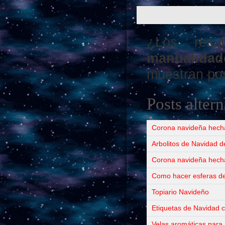
¿Los resu
manualida
muestran pos
Posts alter
Corona navideña hech
Arbolitos de Navidad d
Corona navideña hecha
Como hacer esferas d
Topiario Navideño
Etiquetas de Navidad co
Velas aromáticas para