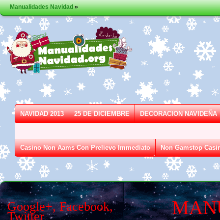
Manualidades Navidad
»
NAVIDAD 2013
25 DE DICIEMBRE
DECORACION NAVIDEÑA
Casino Non Aams Con Prelievo Immediato
Non Gamstop Casi
MAN
Google+, Facebook,
Twitter