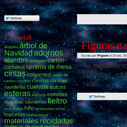
Etiquetas
Figuras na
árbol de
ángeles
adornos
Navidad
Escrito por
Prigeek
el 10 nov, 2
alambre
cartón
botones
Te enseñamos
centros de mesa
cartulina
cintas
Navidad com
colgantes
conos de
coronas
coronas
cartón
corchos
más.
cuentas
dulces
navideñas
esferas
estrellas
esponja
fieltro
etiquetas navideñas
hilo
frutas
lentejuelas
luces
focos
macetas
malvaviscos
materiales reciclados
muñecos de nieve
Papá Noel