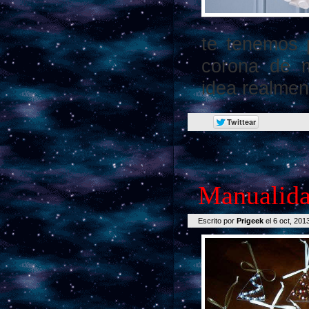
te tenemos 
corona de m
idea realmen
Manualida
Escrito por
Prigeek
el 6 oct, 201