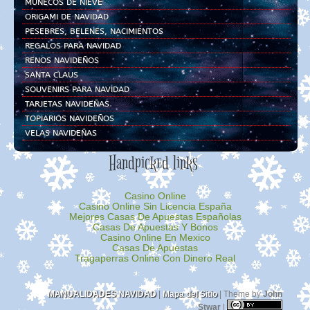
MUÑECOS DE NIEVE
ORIGAMI DE NAVIDAD
PESEBRES, BELENES, NACIMIENTOS
REGALOS PARA NAVIDAD
RENOS NAVIDEÑOS
SANTA CLAUS
SOUVENIRS PARA NAVIDAD
TARJETAS NAVIDEÑAS
TOPIARIOS NAVIDEÑOS
VELAS NAVIDEÑAS
Handpicked links
Casino Online
Casino Online Sin Licencia España
Mejores Casas De Apuestas Españolas
Casas De Apuestas Y Bonos
Casino Online En Mexico
Casas De Apuestas
Tragaperras Online Con Dinero Real
MANUALIDADES NAVIDAD
|
Mapa del Sitio
| Theme by
John
Stwar
|