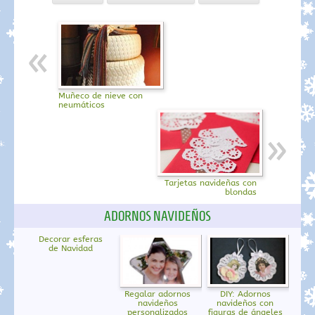
Muñeco de nieve con
neumáticos
Tarjetas navideñas con
blondas
ADORNOS NAVIDEÑOS
Decorar esferas
de Navidad
Regalar adornos
DIY: Adornos
navideños
navideños con
personalizados
figuras de ángeles