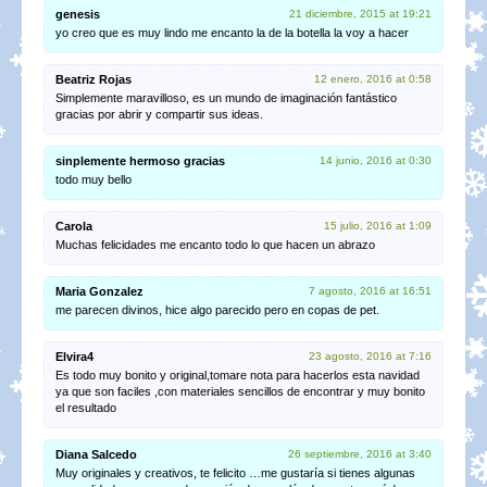
genesis
21 diciembre, 2015 at 19:21
yo creo que es muy lindo me encanto la de la botella la voy a hacer
Beatriz Rojas
12 enero, 2016 at 0:58
Simplemente maravilloso, es un mundo de imaginación fantástico
gracias por abrir y compartir sus ideas.
sinplemente hermoso gracias
14 junio, 2016 at 0:30
todo muy bello
Carola
15 julio, 2016 at 1:09
Muchas felicidades me encanto todo lo que hacen un abrazo
Maria Gonzalez
7 agosto, 2016 at 16:51
me parecen divinos, hice algo parecido pero en copas de pet.
Elvira4
23 agosto, 2016 at 7:16
Es todo muy bonito y original,tomare nota para hacerlos esta navidad
ya que son faciles ,con materiales sencillos de encontrar y muy bonito
el resultado
Diana Salcedo
26 septiembre, 2016 at 3:40
Muy originales y creativos, te felicito …me gustaría si tienes algunas