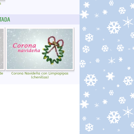
s
TADA
de
Corona Navideña con Limpiapipas
(chenillas)