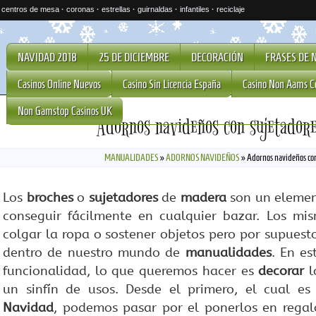
·
centros de mesa
·
coronas
·
estrellas
·
guirnaldas
·
infantiles
·
reciclaje
NAVIDAD 2018
25 DE DICIEMBRE
DECORACIÓN
FRASES DE 
Casinos Online Nuevos
Casino Sin Licencia España
Casino Non Aams C
Non Gamstop Casinos UK
Adornos navideños con sujetador
MANUALIDADES
»
ADORNOS NAVIDEÑOS
»
Adornos navideños co
Los
broches
o
sujetadores
de
madera
son un eleme
conseguir fácilmente en cualquier bazar. Los mi
colgar la ropa o sostener objetos pero por supues
dentro de nuestro mundo de
manualidades
. En e
funcionalidad, lo que queremos hacer es
decorar
l
un sinfín de usos. Desde el primero, el cual es 
Navidad
, podemos pasar por el ponerlos en regal