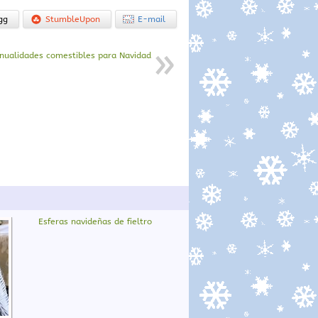
gg
StumbleUpon
E-mail
nualidades comestibles para Navidad
Esferas navideñas de fieltro