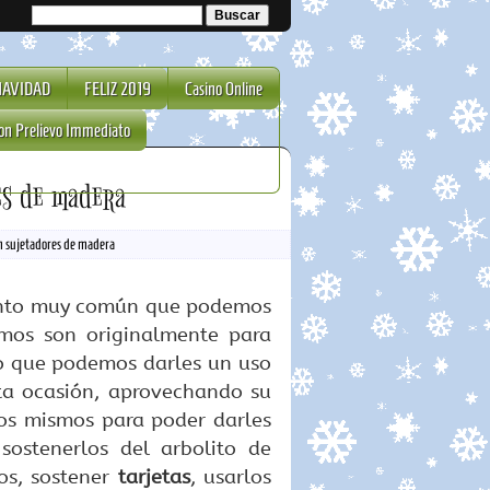
NAVIDAD
FELIZ 2019
Casino Online
on Prelievo Immediato
es de madera
n sujetadores de madera
nto muy común que podemos
smos son originalmente para
to que podemos darles un uso
sta ocasión, aprovechando su
os mismos para poder darles
sostenerlos del arbolito de
os, sostener
tarjetas
, usarlos