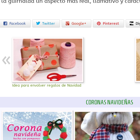
la guirnalda un aspecto más real, llamativo y caract
Facebook
Twitter
Google+
Pinterest
Di
Idea para envolver regalos de Navidad
CORONAS NAVIDEÑAS