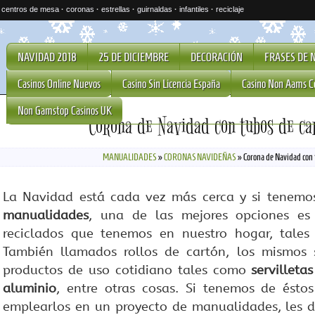
·
centros de mesa
·
coronas
·
estrellas
·
guirnaldas
·
infantiles
·
reciclaje
NAVIDAD 2018
25 DE DICIEMBRE
DECORACIÓN
FRASES DE 
Casinos Online Nuevos
Casino Sin Licencia España
Casino Non Aams C
Non Gamstop Casinos UK
Corona de Navidad con tubos de ca
MANUALIDADES
»
CORONAS NAVIDEÑAS
»
Corona de Navidad con t
La Navidad está cada vez más cerca y si tenem
manualidades
, una de las mejores opciones es
reciclados que tenemos en nuestro hogar, tale
También llamados rollos de cartón, los mismos 
productos de uso cotidiano tales como
servilleta
aluminio
, entre otras cosas. Si tenemos de ést
emplearlos en un proyecto de manualidades, les d