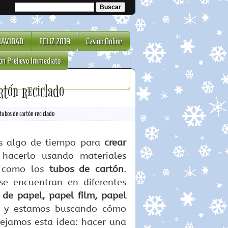
NAVIDAD
FELIZ 2019
Casino Online
on Prelievo Immediato
rtón reciclado
ubos de cartón reciclado
os algo de tiempo para
crear
 hacerlo usando materiales
s como los
tubos de cartón
.
se encuentran en diferentes
s de papel, papel film, papel
os y estamos buscando cómo
ejamos esta idea: hacer una