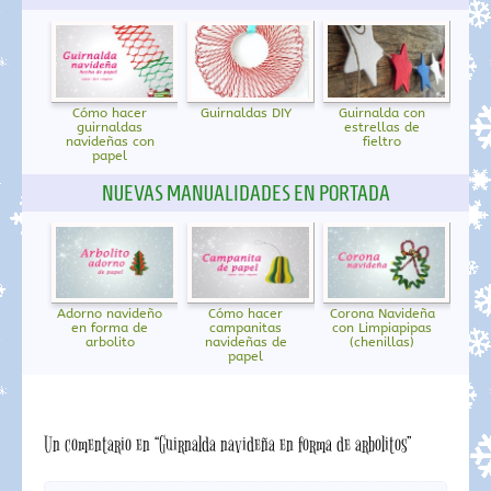
Cómo hacer
Guirnaldas DIY
Guirnalda con
guirnaldas
estrellas de
navideñas con
fieltro
papel
NUEVAS MANUALIDADES EN PORTADA
Adorno navideño
Cómo hacer
Corona Navideña
en forma de
campanitas
con Limpiapipas
arbolito
navideñas de
(chenillas)
papel
Un comentario en “Guirnalda navideña en forma de arbolitos”