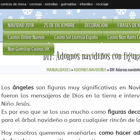
·
centros de mesa
·
coronas
·
estrellas
·
guirnaldas
·
infantiles
·
reciclaje
NAVIDAD 2018
25 DE DICIEMBRE
DECORACIÓN
FRASES DE 
Casinos Online Nuevos
Casino Sin Licencia España
Casino Non Aams C
Non Gamstop Casinos UK
DIY: Adornos navideños con figur
MANUALIDADES
»
ADORNOS NAVIDEÑOS
»
DIY: Adornos navideño
Los
ángeles
son figuras muy significativas en Navi
fueron los mensajeros de Dios en la tierra e inter
Niño Jesús.
Es por eso que se los usa mucho como
figuras deco
para el árbol navideño o para cualquier rincón de l
Hoy nosotros queremos enseñarles
como hacer ad