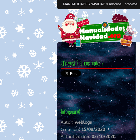
MANUALIDADES NAVIDAD
»
adornos
·
arbolitos
¿Te gustó el contenido?
Información
Autor:
weblogs
Creación:
15/09/2020
Actualización:
03/10/2020