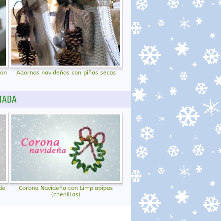
con
Adornos navideños con piñas secas
TADA
de
Corona Navideña con Limpiapipas
(chenillas)