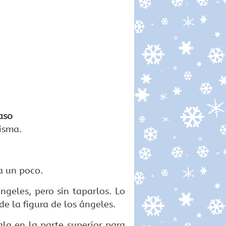
aso
isma.
a un poco.
ngeles, pero sin taparlos. Lo
e la figura de los ángeles.
ala en la parte superior para