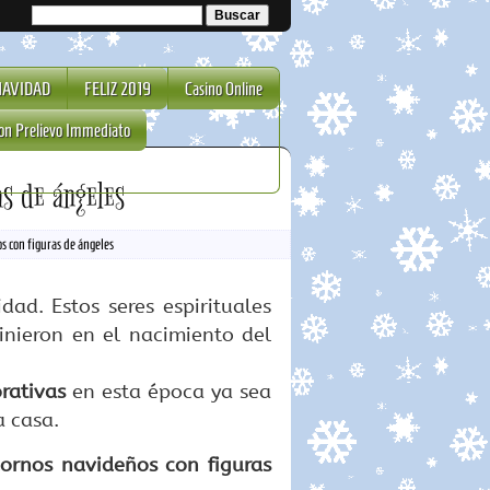
NAVIDAD
FELIZ 2019
Casino Online
on Prelievo Immediato
as de ángeles
s con figuras de ángeles
dad. Estos seres espirituales
vinieron en el nacimiento del
rativas
en esta época ya sea
a casa.
ornos navideños con figuras