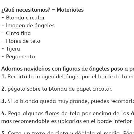
¿Qué necesitamos? – Materiales
- Blonda circular
- Imagen de ángeles
- Cinta fina
- Flores de tela
- Tijera
- Pegamento
Adornos navideños con figuras de ángeles paso a p
1.
Recorta la imagen del ángel por el borde de la m
2.
pégala sobre la blonda de papel circular.
3.
Si la blonda queda muy grande, puedes recortarl
4.
Pega algunas flores de tela por encima de los á
mas recomendable es ubicarlas en el borde inferior d
5.
Corta un trozo de cinta y dóblala al medio. Pég