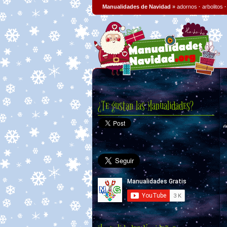
Manualidades de Navidad
»
adornos
·
arbolitos
¿Te gustan las Manualidades?