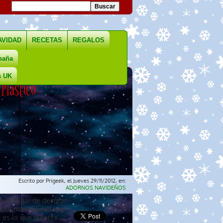
AVIDAD
RECETAS
REGALOS
paña
s UK
Plástico
Escrito por Prigeek, el Jueves 29/11/2012, en:
ADORNOS NAVIDEÑOS
a original de decorar
d, la manualidad que
es lo que quieres