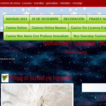
·
centros de mesa
·
coronas
·
estrellas
·
guirnaldas
·
infantiles
·
reciclaje
NAVIDAD 2014
25 DE DICIEMBRE
DECORACIÓN
FRASES N
Casino Online
Casinos Online Nuevos
Casino Sin Licencia Es
Casino Non Aams Con Prelievo Immediato
Non Gamstop Casino
Manualidades Navideñas Con 
MANUALIDADES
»
plástico
.
Esferas de Navidad con lentejuelas
Si buscas una form
tu árbol de Navida
te proponemos hoy 