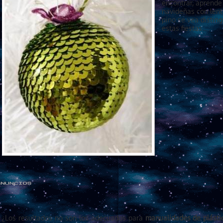
encontrar, aprende
navideñas con lent
pino se vea disting
estas fiestas.…
¿Los resultados no son los adecuados para
manualidades de plásti