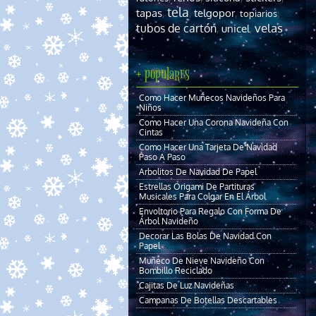
tela
tapas
telgopor
,
,
,
,
topiarios
velas
tubos de cartón
unicel
,
,
+ populares
Como Hacer Muñecos Navideños Para
Niños
Como Hacer Una Corona Navideña Con
Cintas
Como Hacer Una Tarjeta De Navidad
Paso A Paso
Arbolitos De Navidad De Papel
Estrellas Origami De Partituras
Musicales Para Colgar En El Árbol
Envoltorio Para Regalo Con Forma De
Árbol Navideño
Decorar Las Bolas De Navidad Con
Papel
Muñeco De Nieve Navideño Con
Bombillo Reciclado
Cajitas De Luz Navideñas
Campanas De Botellas Descartables