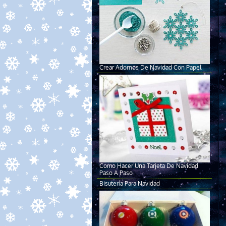
Crear Adornos De Navidad Con Papel
Como Hacer Una Tarjeta De Navidad
Paso A Paso
Bisutería Para Navidad