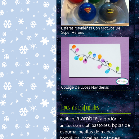
Esferas Navideñas Con Motivos De
Súper Héroes
Collage De Luces Navideñas
Tipos de materiales
alambre
algodón
acrílico
,
,
,
bolas de
,
bastones
,
anillos de metal
espuma
,
bolillas de madera
,
botones
botellas
bombillos
,
,
,