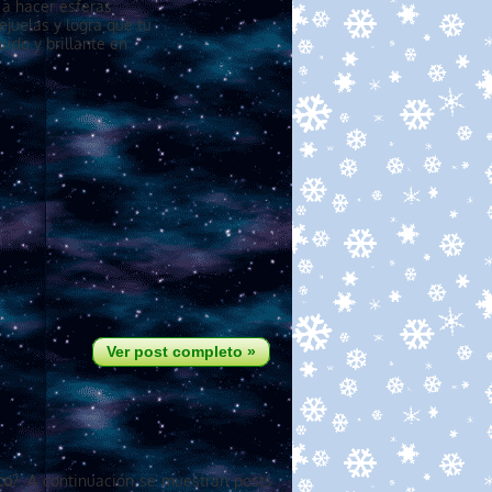
 a hacer esferas
ejuelas y logra que tu
uido y brillante en
Ver post completo »
co
?. A continuación se muestran posts