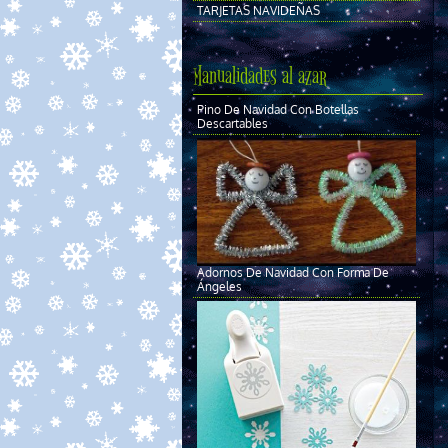
TARJETAS NAVIDEÑAS
Manualidades al azar
Pino De Navidad Con Botellas
Descartables
Adornos De Navidad Con Forma De
Ángeles