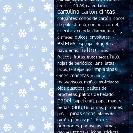
cajas
,
,
calendarios
,
broches
cintas
cartulina
cartón
,
,
,
colgantes
conos de cartón
,
,
conos
cordel
corchos
de poliestireno
,
,
,
cuentas
cuerda
,
,
diamantina
,
dulces
,
,
envolturas
,
disfraces
esferas
etiquetas
,
esponja
,
fieltro
navideñas
,
,
,
focos
hilo
frascos
frutas
,
,
,
,
frutos secos
latas
hojas de periódico
,
lana
,
,
limpiapipas
lazos
,
lentejuelas
,
,
luces
macetas
,
,
madera
,
malvaviscos
,
moños
,
,
muérdagos
ojos plásticos
palitos de
,
brochetas
palitos de helado
,
,
papel
,
papel craft
,
papel madera
,
pintura
perlas
,
,
pinzas
,
pirotines
,
piñas secas
piñas
,
,
platos de
,
plumas
,
,
cartón
plástico
pompones
ramas
,
portavelas
,
,
renos
stickers
,
,
silicona
,
,
ratones