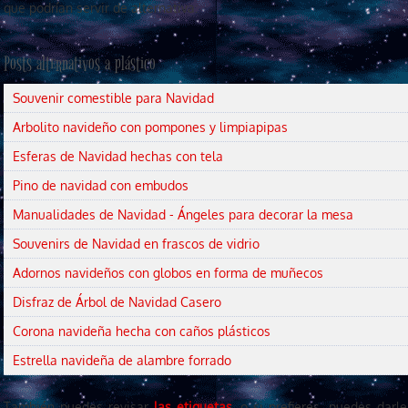
que podrían servir de alternativa:
Posts alternativos a plástico
Souvenir comestible para Navidad
Arbolito navideño con pompones y limpiapipas
Esferas de Navidad hechas con tela
Pino de navidad con embudos
Manualidades de Navidad - Ángeles para decorar la mesa
Souvenirs de Navidad en frascos de vidrio
Adornos navideños con globos en forma de muñecos
Disfraz de Árbol de Navidad Casero
Corona navideña hecha con caños plásticos
Estrella navideña de alambre forrado
También puedes revisar
las etiquetas
, o si prefieres, puedes darl