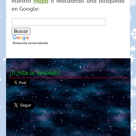
nuestro
mapa
o realizando una búsqueda
en Google:
Búsqueda personalizada
¿Te gustan las Manualidades?