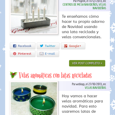
Por Prigeek, el 11/12/2013, en:
CENTROS DE MESA NAVIDEÑOS
,
VELAS
NAVIDEÑAS
Te enseñamos cómo
hacer tu propio adorno
de Navidad usando
una lata reciclada y
velas convencionales.
Facebook
Twitter
Google+
Pinterest
E-mail
VER POST COMPLETO »
Velas aromáticas con latas recicladas
Por weblogs, el 27/10/2013, en:
VELAS NAVIDEÑAS
Hoy vamos a hacer
velas aromáticas para
navidad. Para esto
usaremos latas de