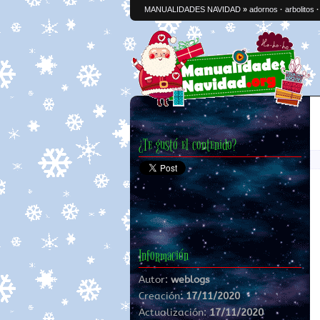
MANUALIDADES NAVIDAD
»
adornos
·
arbolitos
¿Te gustó el contenido?
Información
Autor:
weblogs
Creación:
17/11/2020
Actualización:
17/11/2020