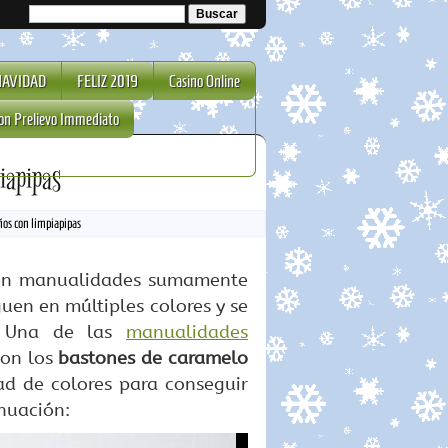
NAVIDAD
FELIZ 2019
Casino Online
on Prelievo Immediato
iapipas
os con limpiapipas
r en manualidades sumamente
iguen en múltiples colores y se
d. Una de las
manualidades
son los
bastones de caramelo
ad de colores para conseguir
nuación: