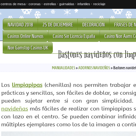
·
centros de mesa
·
coronas
·
estrellas
·
guirnaldas
·
infantiles
·
reciclaje
NAVIDAD 2018
25 DE DICIEMBRE
DECORACIÓN
FRASES DE 
Casinos Online Nuevos
Casino Sin Licencia España
Casino Non Aams C
Non Gamstop Casinos UK
Bastones navideños con limp
MANUALIDADES
»
ADORNOS NAVIDEÑOS
»
Bastones navideñ
Los
limpiapipas
(chenillas) nos permiten trabaja
prácticas y sencillas, son fáciles de doblar, se cons
pueden sujetar entre si con gran simplicida
navideñas
más fáciles de realizar con limpiapipas 
con lazo en el centro. Se pueden combinar infinid
múltiples ejemplares como los de la imagen a conti