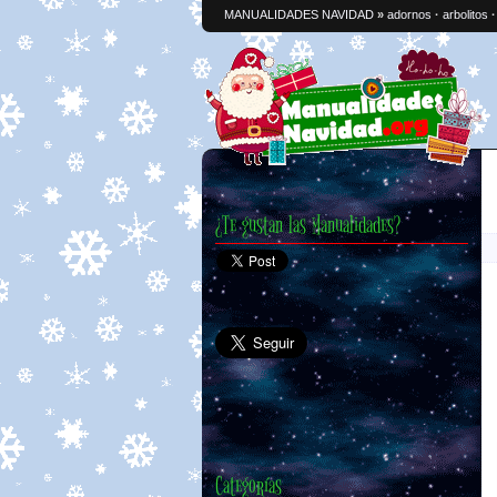
MANUALIDADES NAVIDAD
»
adornos
·
arbolitos
¿Te gustan las Manualidades?
Categorías