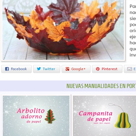
Pa
na
si
po
ori
ej
ha
qu
inv
Facebook
Twitter
Google+
Pinterest
E
NUEVAS MANUALIDADES EN POR