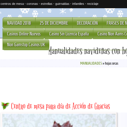
·
centros de mesa
·
coronas
·
estrellas
·
guirnaldas
·
infantiles
·
reciclaje
NAVIDAD 2018
25 DE DICIEMBRE
DECORACIÓN
FRASES DE 
Casinos Online Nuevos
Casino Sin Licencia España
Casino Non Aams C
Non Gamstop Casinos UK
Manualidades navideñas con ho
MANUALIDADES
»
hojas secas
Centro de mesa para día de Acción de Gracias